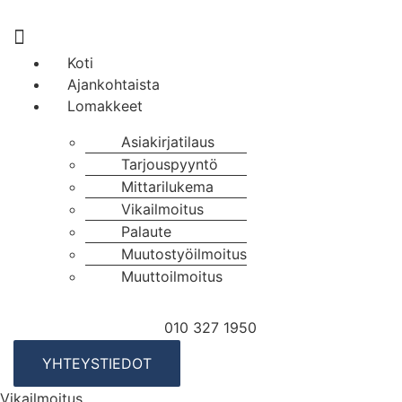
Menu
Koti
Ajankohtaista
Lomakkeet
Asiakirjatilaus
Tarjouspyyntö
Mittarilukema
Vikailmoitus
Palaute
Muutostyöilmoitus
Muuttoilmoitus
010 327 1950
YHTEYSTIEDOT
Vikailmoitus